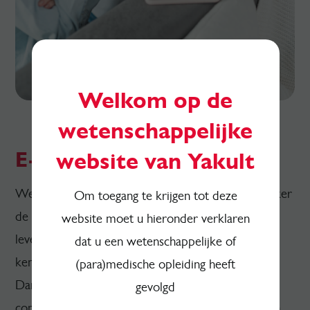
Welkom op de
wetenschappelijke
E-brochures
website van Yakult
Wetenschappelijke gegevens tonen steeds duidelijker
Om toegang te krijgen tot deze
de impact aan van voedingskeuzes en een actieve
website moet u hieronder verklaren
levensstijl op het lichaam. Maar hoe vertaal je deze
dat u een wetenschappelijke of
kennis naar concrete en haalbare acties?
(para)medische opleiding heeft
Dankzij deze e-brochure
Sport & Voeding
, in
gevolgd
combinatie met jouw begeleiding, krijgen patiënten