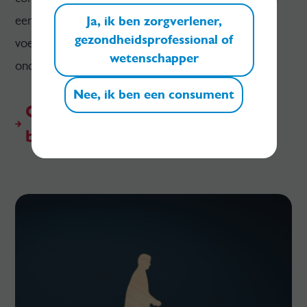
eenvoudige en toepasbare handvatten om hun
Ja, ik ben zorgverlener,
gezondheidsprofessional of
voedingsgewoonten en sportieve activiteiten te
wetenschapper
ondersteunen.
Nee, ik ben een consument
Ontdek de sport & voeding e-
book